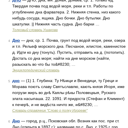
ДНО
— ДНО, дна, мн. донья, доньев, ср. 1. только ед.
3
Твердая почва под водой моря, реки и т.п. Работы по
углублению дна фарватера. 2. Нижняя стенка, низ какого
нибудь сосуда, ящика. Дно бочки. Дно бутылки. Дно
шкатулки. || Нижняя часть судна. Дно барки …
Толковый словарь Ушакова
Дно
— дна; ср. 1. Почва, грунт под водой моря, реки, озера
4
и т.п. Рельеф морского дна. Песчаное, илистое, каменистое
д. Идти ко дну (тонуть). Пустить, отправить на д. (потопить).
Достать со дна моря; найти на дне морском (найти,
разыскать во что бы то&#8230; …
Энциклопедический словарь
дно
— (1) 1. Глубина: Ту Нѣмци и Венедици, ту Греци и
5
Морава поютъ славу Святъславлю, кають князя Игоря, иже
погрузи жиръ во днѣ Каялы рѣкы Половецкыя, Рускаго
злата насыпаша. 22. 1091: И придоста (Стефан и Климент)
к печерѣ, и не видѣста ничто же, и&#8230; …
Словарь-справочник "Слово о полку Игореве"
Дно
— город, р.ц., Псковская обл. Возник как пос. при ст.
6
Дно (открыта в 1897 г.); название по с. Дно, с 1925 г. гор.