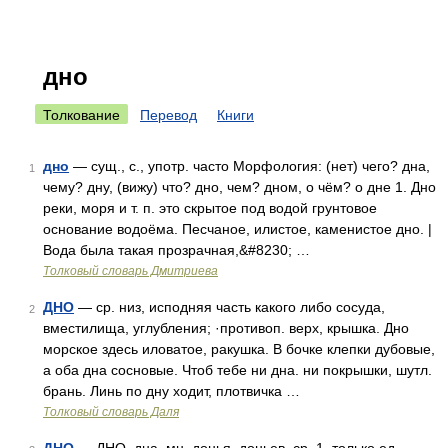
дно
Толкование
Перевод
Книги
дно
— сущ., с., употр. часто Морфология: (нет) чего? дна,
1
чему? дну, (вижу) что? дно, чем? дном, о чём? о дне 1. Дно
реки, моря и т. п. это скрытое под водой грунтовое
основание водоёма. Песчаное, илистое, каменистое дно. |
Вода была такая прозрачная,&#8230; …
Толковый словарь Дмитриева
ДНО
— ср. низ, исподняя часть какого либо сосуда,
2
вместилища, углубления; ·противоп. верх, крышка. Дно
морское здесь иловатое, ракушка. В бочке клепки дубовые,
а оба дна сосновые. Чтоб тебе ни дна. ни покрышки, шутл.
брань. Линь по дну ходит, плотвичка …
Толковый словарь Даля