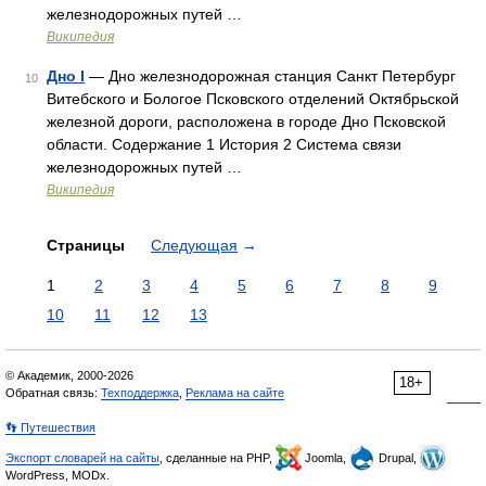
железнодорожных путей …
Википедия
Дно I
— Дно железнодорожная станция Санкт Петербург
10
Витебского и Бологое Псковского отделений Октябрьской
железной дороги, расположена в городе Дно Псковской
области. Содержание 1 История 2 Система связи
железнодорожных путей …
Википедия
Страницы
Следующая
→
1
2
3
4
5
6
7
8
9
10
11
12
13
© Академик, 2000-2026
18+
Обратная связь:
Техподдержка
,
Реклама на сайте
👣 Путешествия
Экспорт словарей на сайты
, сделанные на PHP,
Joomla,
Drupal,
WordPress, MODx.