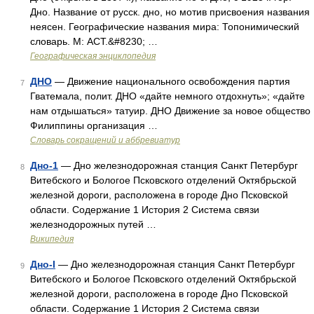
Дно. Название от русск. дно, но мотив присвоения названия
неясен. Географические названия мира: Топонимический
словарь. М: АСТ.&#8230; …
Географическая энциклопедия
ДНО
— Движение национального освобождения партия
7
Гватемала, полит. ДНО «дайте немного отдохнуть»; «дайте
нам отдышаться» татуир. ДНО Движение за новое общество
Филиппины организация …
Словарь сокращений и аббревиатур
Дно-1
— Дно железнодорожная станция Санкт Петербург
8
Витебского и Бологое Псковского отделений Октябрьской
железной дороги, расположена в городе Дно Псковской
области. Содержание 1 История 2 Система связи
железнодорожных путей …
Википедия
Дно-I
— Дно железнодорожная станция Санкт Петербург
9
Витебского и Бологое Псковского отделений Октябрьской
железной дороги, расположена в городе Дно Псковской
области. Содержание 1 История 2 Система связи